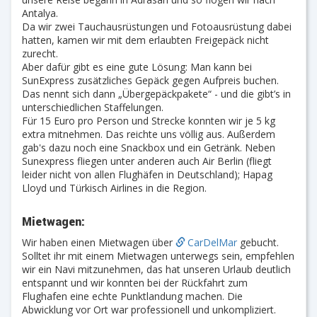
Antalya.
Da wir zwei Tauchausrüstungen und Fotoausrüstung dabei
hatten, kamen wir mit dem erlaubten Freigepäck nicht
zurecht.
Aber dafür gibt es eine gute Lösung: Man kann bei
SunExpress zusätzliches Gepäck gegen Aufpreis buchen.
Das nennt sich dann „Übergepäckpakete“ - und die gibt’s in
unterschiedlichen Staffelungen.
Für 15 Euro pro Person und Strecke konnten wir je 5 kg
extra mitnehmen. Das reichte uns völlig aus. Außerdem
gab's dazu noch eine Snackbox und ein Getränk. Neben
Sunexpress fliegen unter anderen auch Air Berlin (fliegt
leider nicht von allen Flughäfen in Deutschland); Hapag
Lloyd und Türkisch Airlines in die Region.
Mietwagen:
Wir haben einen Mietwagen über
CarDelMar
gebucht.
Solltet ihr mit einem Mietwagen unterwegs sein, empfehlen
wir ein Navi mitzunehmen, das hat unseren Urlaub deutlich
entspannt und wir konnten bei der Rückfahrt zum
Flughafen eine echte Punktlandung machen. Die
Abwicklung vor Ort war professionell und unkompliziert.