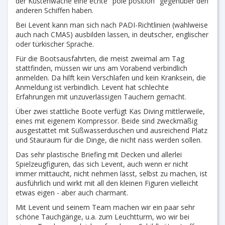
der Küstenwache eine echte "pole position" gegenüber den
anderen Schiffen haben.
Bei Levent kann man sich nach PADI-Richtlinien (wahlweise
auch nach CMAS) ausbilden lassen, in deutscher, englischer
oder türkischer Sprache.
Für die Bootsausfahrten, die meist zweimal am Tag
stattfinden, müssen wir uns am Vorabend verbindlich
anmelden. Da hilft kein Verschlafen und kein Kranksein, die
Anmeldung ist verbindlich. Levent hat schlechte
Erfahrungen mit unzuverlässigen Tauchern gemacht.
Über zwei stattliche Boote verfügt Kas Diving mittlerweile,
eines mit eigenem Kompressor. Beide sind zweckmäßig
ausgestattet mit Süßwasserduschen und ausreichend Platz
und Stauraum für die Dinge, die nicht nass werden sollen.
Das sehr plastische Briefing mit Decken und allerlei
Spielzeugfiguren, das sich Levent, auch wenn er nicht
immer mittaucht, nicht nehmen lässt, selbst zu machen, ist
ausführlich und wirkt mit all den kleinen Figuren vielleicht
etwas eigen - aber auch charmant.
Mit Levent und seinem Team machen wir ein paar sehr
schöne Tauchgänge, u.a. zum Leuchtturm, wo wir bei